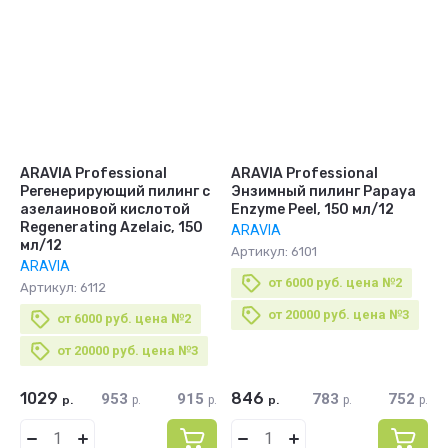
ARAVIA Professional
ARAVIA Professional
Регенерирующий пилинг с
Энзимный пилинг Papaya
азелаиновой кислотой
Enzyme Peel, 150 мл/12
Regenerating Azelaic, 150
ARAVIA
мл/12
Артикул:
6101
ARAVIA
от 6000 руб. цена №2
Артикул:
6112
от 20000 руб. цена №3
от 6000 руб. цена №2
от 20000 руб. цена №3
1029
846
953
915
783
752
р.
р.
р.
р.
р.
р.