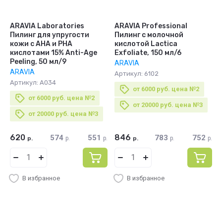
ARAVIA Laboratories
ARAVIA Professional
Пилинг для упругости
Пилинг с молочной
кожи с AHA и PHA
кислотой Lactica
кислотами 15% Anti-Age
Exfoliate, 150 мл/6
Peeling, 50 мл/9
ARAVIA
ARAVIA
Артикул:
6102
Артикул:
А034
от 6000 руб. цена №2
от 6000 руб. цена №2
от 20000 руб. цена №3
от 20000 руб. цена №3
620
846
574
551
783
752
р.
р.
р.
р.
р.
р.
В избранное
В избранное