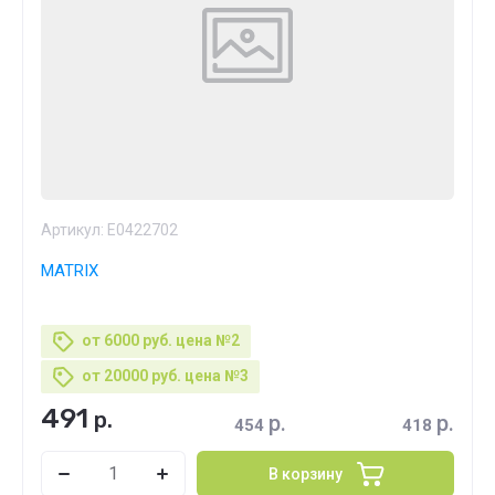
Артикул:
E0422702
MATRIX
от 6000 руб. цена №2
от 20000 руб. цена №3
491
р.
р.
р.
454
418
В корзину