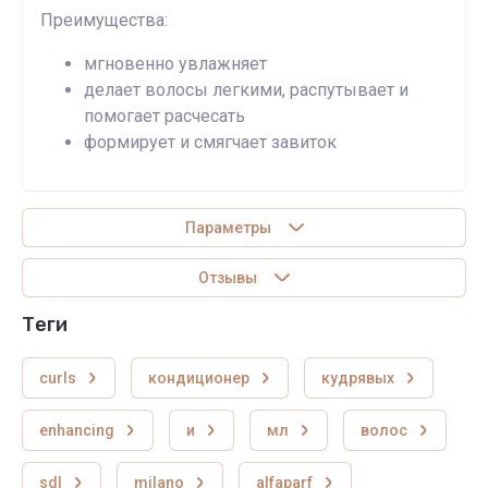
Преимущества:
мгновенно увлажняет
делает волосы легкими, распутывает и
помогает расчесать
формирует и смягчает завиток
Параметры
Отзывы
теги
curls
кондиционер
кудрявых
enhancing
и
мл
волос
sdl
milano
alfaparf