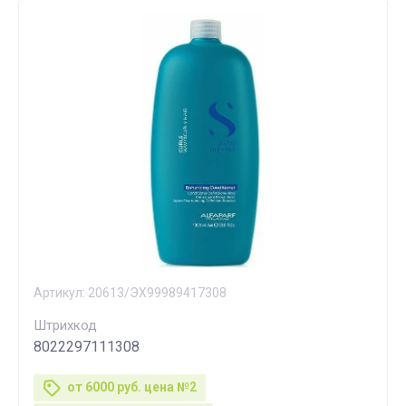
Артикул:
20613/ЭХ99989417308
Штрихкод
8022297111308
от 6000 руб. цена №2